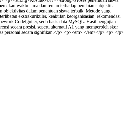
</p> <p><strong>Abstrak<br /></strong>Proses penentuan siswa
emakan waktu lama dan rentan terhadap penilaian subjektif.
n objektivitas dalam penentuan siswa terbaik. Metode yang
rlibatan ekstrakurikuler, keaktifan keorganisasian, rekomendasi
ework CodeIgniter, serta basis data MySQL. Hasil pengujian
si secara presisi, seperti alternatif A1 yang memperoleh skor
bias personal secara signifikan.</p> <p><em> </em></p> <p> </p>