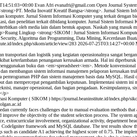
T14:51:03+00:00
Evan Afri
evanafri@gmail.com
Open Journal Syste
<strong>PT. Media Inovatif Kreatif Bangsa</strong>. Jurnal Sistem I
dan komputer. Jurnal Sistem Informasi Komputer yang terkait dengan 
 dan penelitian terkait dibidang komputer. Jurnal Sistem Informasi K
erbitkan oleh media lain dalam bentuk apapun. Naskah yang masuk me
p> <p>Ruang Lingkup <strong>SIKOM : Jurnal Sistem Informasi Kompute
, Security, Algoritma dan Programming, Data Mining, Kecerdasan Bua
itute.id/index.php/sikom/article/view/283
2026-07-25T03:14:27+00:00
nsportasi dan logistik yang kegiatan operasionalnya sangat bergant
ibat keterlambatan penanganan kerusakan armada. Hal ini diperburuk 
menggunakan buku dan <em>spreadsheet</em>. Metode konvensional in
cang dan membangun sistem informasi manajemen pelaporan kerusakan t
pemrograman PHP dan sistem manajemen basis data MySQL. Hasil dari p
 input dan mempercepat pengambilan keputusan. Implementasi sistem 
isi, manajer operasional, dan bagian pengadaan. Kesimpulannya, sist
.</p>
ormasi Komputer ( SIKOM )
https://journal.beaninstitute.id/index.php/si
lgan.ac.id
an currently faces challenges due to manual evaluation methods that a
 improve the objectivity of the student selection process. The system
nce, extracurricular involvement, organizational activity, department 
CodeIgniter framework and MySQL database. The test results show that
ngs such as candidate A1 achieving the highest score of 0.75. The impl