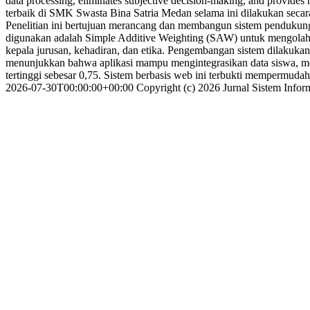
data processing, eliminates subjective decision-making, and provi
terbaik di SMK Swasta Bina Satria Medan selama ini dilakukan secar
Penelitian ini bertujuan merancang dan membangun sistem pendukung 
digunakan adalah Simple Additive Weighting (SAW) untuk mengolah pen
kepala jurusan, kehadiran, dan etika. Pengembangan sistem dilakuk
menunjukkan bahwa aplikasi mampu mengintegrasikan data siswa, melak
tertinggi sebesar 0,75. Sistem berbasis web ini terbukti mempermud
2026-07-30T00:00:00+00:00
Copyright (c) 2026 Jurnal Sistem Inf