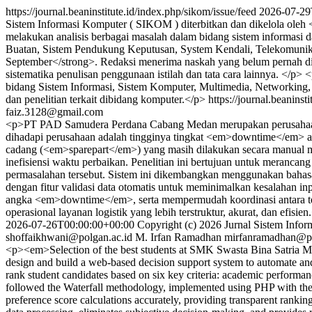
https://journal.beaninstitute.id/index.php/sikom/issue/feed
2026-07-29
Sistem Informasi Komputer ( SIKOM ) diterbitkan dan dikelola oleh 
melakukan analisis berbagai masalah dalam bidang sistem informasi 
Buatan, Sistem Pendukung Keputusan, System Kendali, Telekomunikasi,
September</strong>. Redaksi menerima naskah yang belum pernah dit
sistematika penulisan penggunaan istilah dan tata cara lainnya. </
bidang Sistem Informasi, Sistem Komputer, Multimedia, Networking
dan penelitian terkait dibidang komputer.</p>
https://journal.beaninst
faiz.3128@gmail.com
<p>PT PAD Samudera Perdana Cabang Medan merupakan perusahaan tra
dihadapi perusahaan adalah tingginya tingkat <em>downtime</em> ak
cadang (<em>sparepart</em>) yang masih dilakukan secara manual 
inefisiensi waktu perbaikan. Penelitian ini bertujuan untuk meran
permasalahan tersebut. Sistem ini dikembangkan menggunakan bahasa 
dengan fitur validasi data otomatis untuk meminimalkan kesalahan
angka <em>downtime</em>, serta mempermudah koordinasi antara tekn
operasional layanan logistik yang lebih terstruktur, akurat, dan efisien
2026-07-26T00:00:00+00:00
Copyright (c) 2026 Jurnal Sistem Inf
shoffaikhwani@polgan.ac.id
M. Irfan Ramadhan
mirfanramadhan@po
<p><em>Selection of the best students at SMK Swasta Bina Satria Med
design and build a web-based decision support system to automate and
rank student candidates based on six key criteria: academic performa
followed the Waterfall methodology, implemented using PHP with the 
preference score calculations accurately, providing transparent ranki