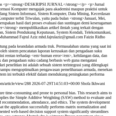
ms
<p><strong>DESKRIPSI JURNAL</strong></p> <p>Jurnal
nformasi Komputer mengajak para akademisi maupun praktisi untuk
bidang Sistem Informasi, Sistem Komputer, Data Mining, Kecerdasan
omputer terbit Triwulan, yaitu pada bulan <strong>Januari, Mei,
rupakan hasil dari proses evaluasi dan suntingan demi keseragaman
r</strong> mempublikasikan artikel ilmiah yang terkait dengan
tan, Sistem Pendukung Keputusan, System Kendali, Telekomunikasi,
Muhammad Fajrul Aziz
mhd.fajrulaziz@gmail.com
Faizin Ridho
ung pada keandalan armada truk. Permasalahan utama yang saat ini
oleh sistem pencatatan laporan kerusakan dan pengadaan suku
i rentan terhadap <em>human error</em>, kehilangan data, dan
ruk dan pengadaan suku cadang berbasis web guna mengatasi
enelitian ini adalah sebuah sistem terintegrasi yang dilengkapi
ini mampu mengoptimalkan pengawasan pemeliharaan armada, menekan
em ini terbukti efektif dalam mendukung peningkatan performa
kom/article/view/288
2026-07-29T14:51:03+00:00
Shofa Ikhwani
re time-consuming and prone to personal bias. This research aims to
 applies the Simple Additive Weighting (SAW) method to evaluate and
head recommendation, attendance, and ethics. The system development
 the application successfully performs matrix normalization and
emented web-based decision support system significantly streamlines