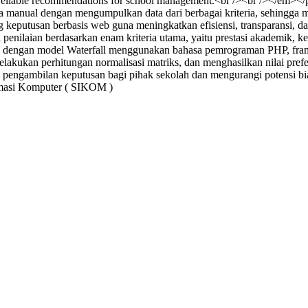
des reliable recommendations for school management.<br /><br /></em>
a manual dengan mengumpulkan data dari berbagai kriteria, sehingga m
keputusan berbasis web guna meningkatkan efisiensi, transparansi, da
ilaian berdasarkan enam kriteria utama, yaitu prestasi akademik, kete
an dengan model Waterfall menggunakan bahasa pemrograman PHP, fram
ukan perhitungan normalisasi matriks, dan menghasilkan nilai preferen
ah pengambilan keputusan bagi pihak sekolah dan mengurangi potensi 
ormasi Komputer ( SIKOM )